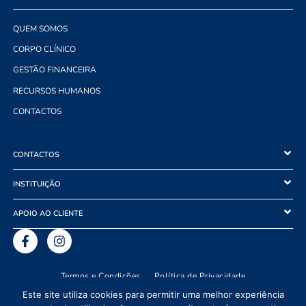
QUEM SOMOS
CORPO CLÍNICO
GESTÃO FINANCEIRA
RECURSOS HUMANOS
CONTACTOS
CONTACTOS
INSTITUIÇÃO
APOIO AO CLIENTE
Termos e Condições
Política de Privacidade
2021 © Hospital Agostinho Ribeiro – Todos os Direitos Reservados.
Este site utiliza cookies para permitir uma melhor experiência