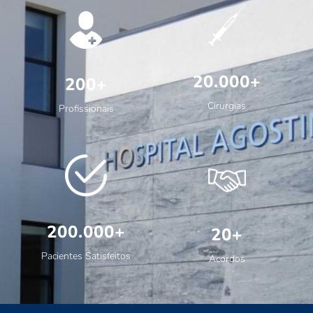
20.000+
200+
Cirurgias
Profissionais
200.000+
20+
Pacientes Satisfeitos
Acordos