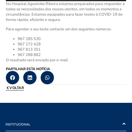
No Hospital Agostinho Ribeiro estamos preparados para responder a
todas as necessidades dos nossos utentes, em todos os momentos e
circunstâncias. Estamos equipados para fazer testes à COVID-19 de
forma rápida, eficiente e segura.
Para agendar o seu teste contacte um dos seguintes números:
967 285 530
967 272 428
967 813 351
967 288 882
O resultado será enviado por e-mail.
PARTILHAR ESTA NOTÍCIA
VOLTAR
INSTITUCIONAL